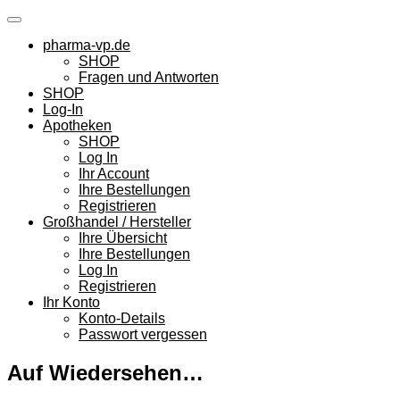
Skip
to
pharma-vp.de
content
SHOP
Fragen und Antworten
SHOP
Log-In
Apotheken
SHOP
Log In
Ihr Account
Ihre Bestellungen
Registrieren
Großhandel / Hersteller
Ihre Übersicht
Ihre Bestellungen
Log In
Registrieren
Ihr Konto
Konto-Details
Passwort vergessen
Auf Wiedersehen…