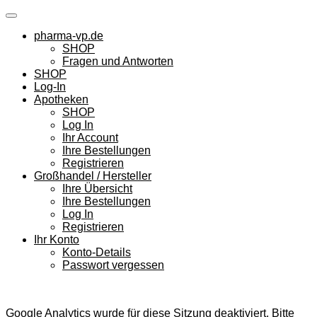
Skip
to
pharma-vp.de
content
SHOP
Fragen und Antworten
SHOP
Log-In
Apotheken
SHOP
Log In
Ihr Account
Ihre Bestellungen
Registrieren
Großhandel / Hersteller
Ihre Übersicht
Ihre Bestellungen
Log In
Registrieren
Ihr Konto
Konto-Details
Passwort vergessen
Google Analytics wurde für diese Sitzung deaktiviert. Bitte