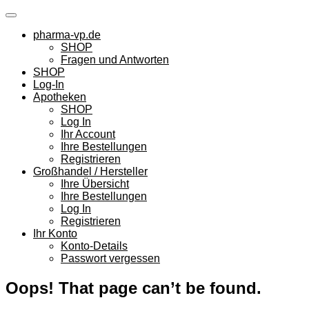
Skip
to
pharma-vp.de
content
SHOP
Fragen und Antworten
SHOP
Log-In
Apotheken
SHOP
Log In
Ihr Account
Ihre Bestellungen
Registrieren
Großhandel / Hersteller
Ihre Übersicht
Ihre Bestellungen
Log In
Registrieren
Ihr Konto
Konto-Details
Passwort vergessen
Oops! That page can’t be found.