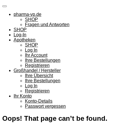
Skip
to
pharma-vp.de
content
SHOP
Fragen und Antworten
SHOP
Log-In
Apotheken
SHOP
Log In
Ihr Account
Ihre Bestellungen
Registrieren
Großhandel / Hersteller
Ihre Übersicht
Ihre Bestellungen
Log In
Registrieren
Ihr Konto
Konto-Details
Passwort vergessen
Oops! That page can’t be found.