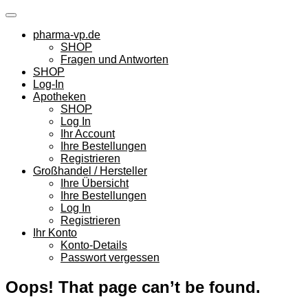
Skip
to
pharma-vp.de
content
SHOP
Fragen und Antworten
SHOP
Log-In
Apotheken
SHOP
Log In
Ihr Account
Ihre Bestellungen
Registrieren
Großhandel / Hersteller
Ihre Übersicht
Ihre Bestellungen
Log In
Registrieren
Ihr Konto
Konto-Details
Passwort vergessen
Oops! That page can’t be found.