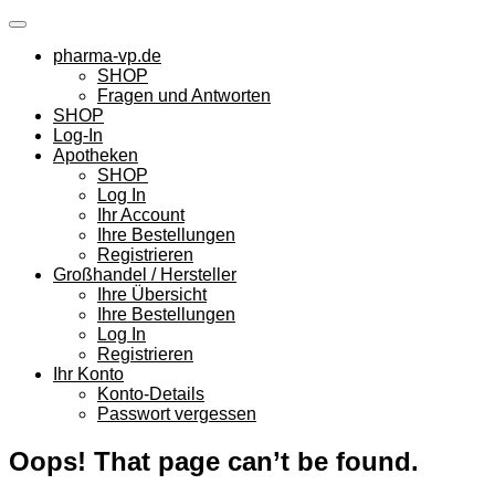
Skip
to
pharma-vp.de
content
SHOP
Fragen und Antworten
SHOP
Log-In
Apotheken
SHOP
Log In
Ihr Account
Ihre Bestellungen
Registrieren
Großhandel / Hersteller
Ihre Übersicht
Ihre Bestellungen
Log In
Registrieren
Ihr Konto
Konto-Details
Passwort vergessen
Oops! That page can’t be found.