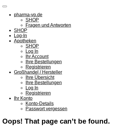
Skip
to
pharma-vp.de
content
SHOP
Fragen und Antworten
SHOP
Log-In
Apotheken
SHOP
Log In
Ihr Account
Ihre Bestellungen
Registrieren
Großhandel / Hersteller
Ihre Übersicht
Ihre Bestellungen
Log In
Registrieren
Ihr Konto
Konto-Details
Passwort vergessen
Oops! That page can’t be found.