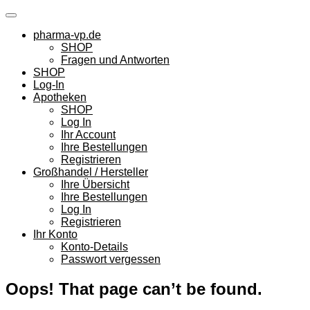
Skip
to
pharma-vp.de
content
SHOP
Fragen und Antworten
SHOP
Log-In
Apotheken
SHOP
Log In
Ihr Account
Ihre Bestellungen
Registrieren
Großhandel / Hersteller
Ihre Übersicht
Ihre Bestellungen
Log In
Registrieren
Ihr Konto
Konto-Details
Passwort vergessen
Oops! That page can’t be found.