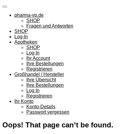
Skip
to
pharma-vp.de
content
SHOP
Fragen und Antworten
SHOP
Log-In
Apotheken
SHOP
Log In
Ihr Account
Ihre Bestellungen
Registrieren
Großhandel / Hersteller
Ihre Übersicht
Ihre Bestellungen
Log In
Registrieren
Ihr Konto
Konto-Details
Passwort vergessen
Oops! That page can’t be found.