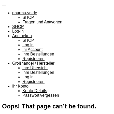
Skip
to
pharma-vp.de
content
SHOP
Fragen und Antworten
SHOP
Log-In
Apotheken
SHOP
Log In
Ihr Account
Ihre Bestellungen
Registrieren
Großhandel / Hersteller
Ihre Übersicht
Ihre Bestellungen
Log In
Registrieren
Ihr Konto
Konto-Details
Passwort vergessen
Oops! That page can’t be found.