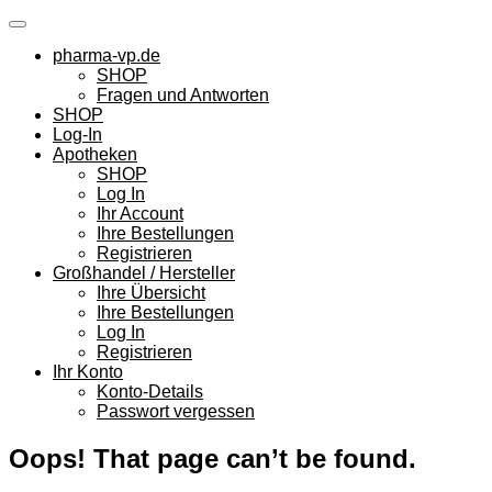
Skip
to
pharma-vp.de
content
SHOP
Fragen und Antworten
SHOP
Log-In
Apotheken
SHOP
Log In
Ihr Account
Ihre Bestellungen
Registrieren
Großhandel / Hersteller
Ihre Übersicht
Ihre Bestellungen
Log In
Registrieren
Ihr Konto
Konto-Details
Passwort vergessen
Oops! That page can’t be found.