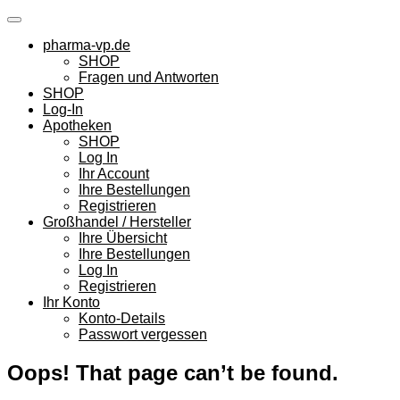
Skip
to
pharma-vp.de
content
SHOP
Fragen und Antworten
SHOP
Log-In
Apotheken
SHOP
Log In
Ihr Account
Ihre Bestellungen
Registrieren
Großhandel / Hersteller
Ihre Übersicht
Ihre Bestellungen
Log In
Registrieren
Ihr Konto
Konto-Details
Passwort vergessen
Oops! That page can’t be found.