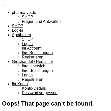
Skip
to
pharma-vp.de
content
SHOP
Fragen und Antworten
SHOP
Log-In
Apotheken
SHOP
Log In
Ihr Account
Ihre Bestellungen
Registrieren
Großhandel / Hersteller
Ihre Übersicht
Ihre Bestellungen
Log In
Registrieren
Ihr Konto
Konto-Details
Passwort vergessen
Oops! That page can’t be found.