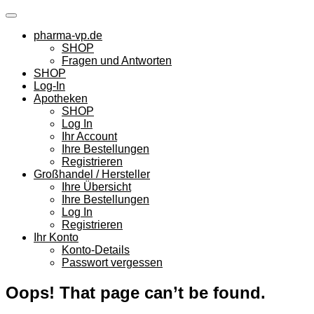
Skip
to
pharma-vp.de
content
SHOP
Fragen und Antworten
SHOP
Log-In
Apotheken
SHOP
Log In
Ihr Account
Ihre Bestellungen
Registrieren
Großhandel / Hersteller
Ihre Übersicht
Ihre Bestellungen
Log In
Registrieren
Ihr Konto
Konto-Details
Passwort vergessen
Oops! That page can’t be found.