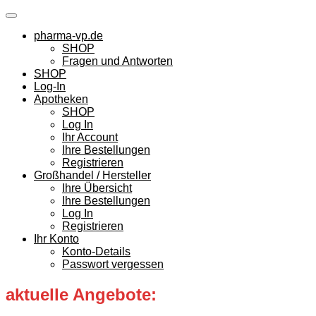
Skip
to
pharma-vp.de
content
SHOP
Fragen und Antworten
SHOP
Log-In
Apotheken
SHOP
Log In
Ihr Account
Ihre Bestellungen
Registrieren
Großhandel / Hersteller
Ihre Übersicht
Ihre Bestellungen
Log In
Registrieren
Ihr Konto
Konto-Details
Passwort vergessen
aktuelle Angebote: